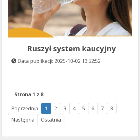
Ruszył system kaucyjny
Data publikacji: 2025-10-02 13:52:52
Strona 1 z 8
Poprzednia
1
2
3
4
5
6
7
8
Następna
Ostatnia