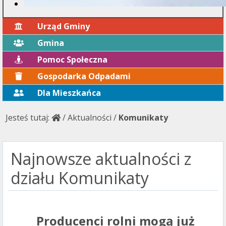
Urząd Gminy
Gmina
Pomoc Społeczna
Gospodarka Odpadami
Dla Mieszkańca
Jesteś tutaj:
/
Aktualności
/
Komunikaty
Najnowsze aktualności z
działu Komunikaty
Producenci rolni mogą już